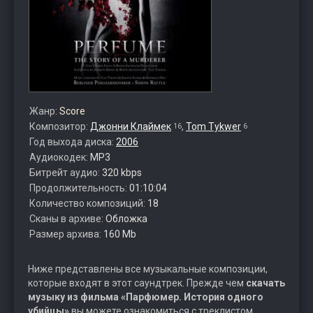
Жанр:
Score
Композитор:
Джонни Клаймек
,
Tom Tykwer
16
6
Год выхода диска:
2006
Аудиокодек:
MP3
Битрейт аудио:
320 kbps
Продолжительность:
01:10:04
Количество композиций:
18
Сканы в архиве:
Обложка
Размер архива:
160 Mb
Ниже представлены все музыкальные композиции,
которые входят в этот саундтрек. Прежде чем
скачать
музыку из фильма «Парфюмер. История одного
убийцы»
вы можете ознакомиться с треклистом