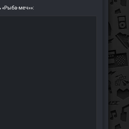
 «Рыба-меч»»: