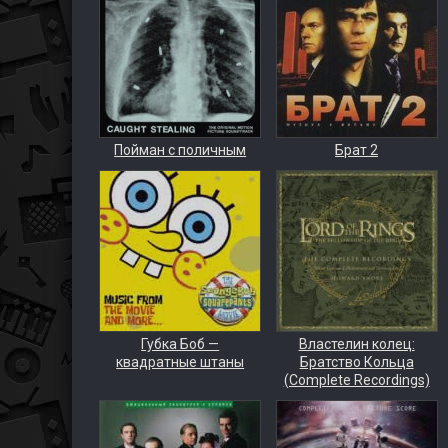
Пойман с поличным
Брат 2
Губка Боб —
Властелин колец:
квадратные штаны
Братство Кольца
(Complete Recordings)