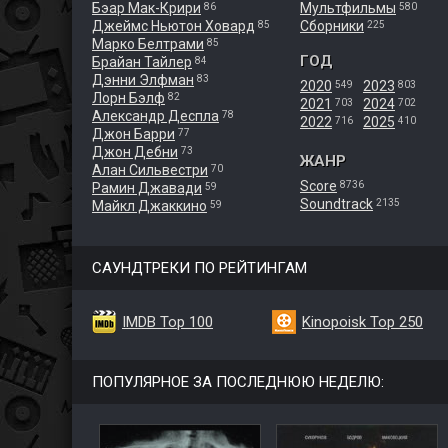
Бэар Мак-Крири
Мультфильмы
86
580
Джеймс Ньютон Ховард
Сборники
85
225
Марко Белтрами
85
ГОД
Брайан Тайлер
84
Дэнни Элфман
83
2020
2023
549
803
Лорн Бэлф
82
2021
2024
703
702
Александр Деспла
78
2022
2025
716
410
Джон Барри
77
Джон Дебни
73
ЖАНР
Алан Сильвестри
70
Score
8736
Рамин Джавади
59
Soundtrack
2135
Майкл Джаккино
59
САУНДТРЕКИ ПО РЕЙТИНГАМ
IMDB Top 100
Kinopoisk Top 250
ПОПУЛЯРНОЕ ЗА ПОСЛЕДНЮЮ НЕДЕЛЮ: