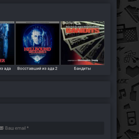
из ада
Восставший из ада 2
Бандиты