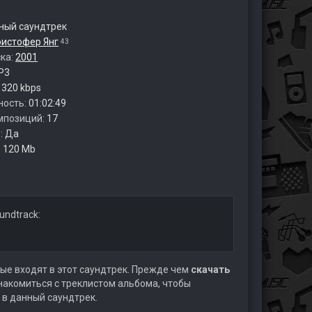
ый саундтрек
ристофер Янг
43
ска:
2001
P3
:
320 kbps
ность:
01:02:49
мпозиций:
17
:
Да
:
120 Mb
undtrack:
ые входят в этот саундтрек. Прежде чем
скачать
акомиться с треклистом альбома, чтобы
 в данный саундтрек.