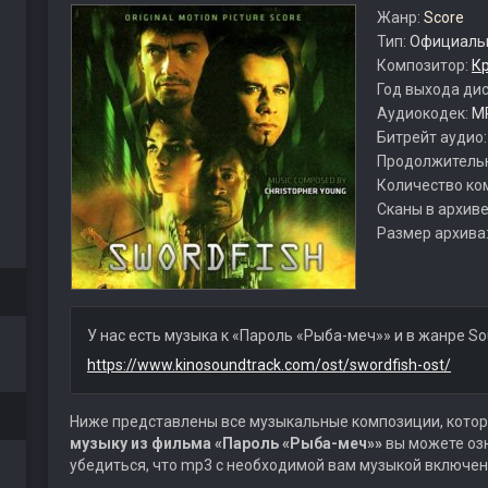
Жанр:
Score
Тип:
Официальн
Композитор:
К
Год выхода ди
Аудиокодек:
M
Битрейт аудио
Продолжитель
Количество ко
Сканы в архиве
Размер архива
У нас есть музыка к «Пароль «Рыба-меч»» и в жанре So
https://www.kinosoundtrack.com/ost/swordfish-ost/
Ниже представлены все музыкальные композиции, котор
музыку из фильма «Пароль «Рыба-меч»»
вы можете озн
убедиться, что mp3 с необходимой вам музыкой включен