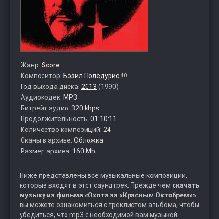
Жанр:
Score
Композитор:
Бэзил Поледурис
40
Год выхода диска:
2013
(1990)
Аудиокодек:
MP3
Битрейт аудио:
320 kbps
Продолжительность:
01:10:11
Количество композиций:
24
Сканы в архиве:
Обложка
Размер архива:
160 Mb
Ниже представлены все музыкальные композиции,
которые входят в этот саундтрек. Прежде чем
скачать
музыку из фильма «Охота за «Красным Октябрем»»
вы можете ознакомиться с треклистом альбома, чтобы
убедиться, что mp3 с необходимой вам музыкой