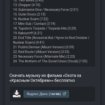
12. Two Wives (2:45)
13. Chopper (4:10)
14. Submarine Dive / Necessary Force (2:51)
15. Outer Doors (2:13)
16. Nuclear Scam (7:22)
17. Mini-Sub / Contact (3:19)
18. Tupolov’s Torpedo / Torpedo Hits (3:29)
19. Kaboom!!! (6:21)
20. End Title (Ancestral Aid / Hymn to Red October /
Nuclear Scam) (4:41)
21. Putin’s Demise (Album Version) (0:59)
22. Red Route I (Album Version) (3:33)
23. Necessary Force (Alternate Mix) (2:23)
24. The Anthem of The Soviet Union (Vocal) (1:05)
Скачать музыку из фильма «Охота за
«Красным Октябрем»» бесплатно
Яндекс.Диск (
)
160 Mb