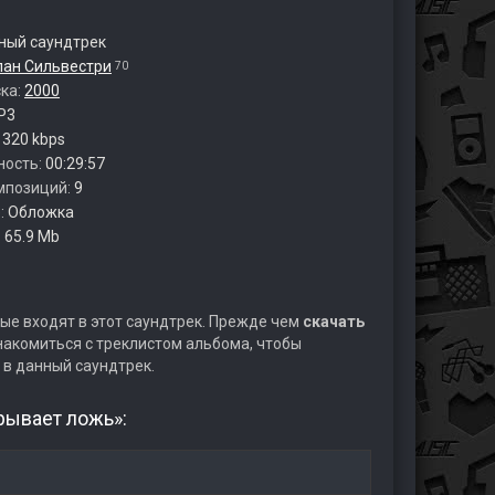
ый саундтрек
лан Сильвестри
70
ска:
2000
P3
:
320 kbps
ность:
00:29:57
мпозиций:
9
:
Обложка
:
65.9 Mb
ые входят в этот саундтрек. Прежде чем
скачать
акомиться с треклистом альбома, чтобы
 в данный саундтрек.
рывает ложь»: