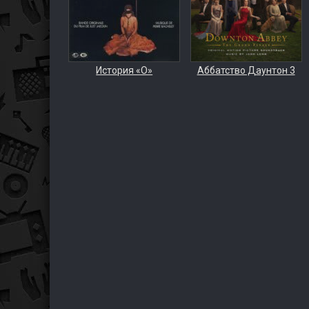
История «О»
Аббатство Даунтон 3