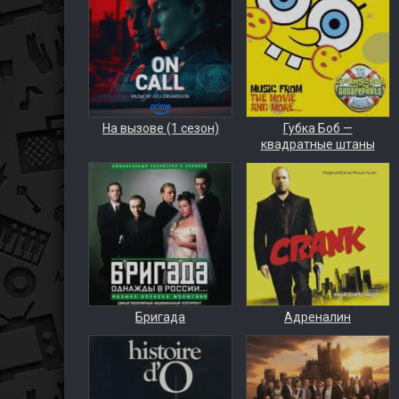
На вызове (1 сезон)
Губка Боб —
квадратные штаны
Бригада
Адреналин