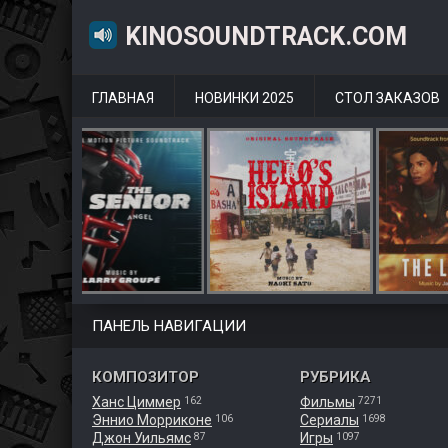
KINOSOUNDTRACK.COM
ГЛАВНАЯ
НОВИНКИ 2025
СТОЛ ЗАКАЗОВ
ПАНЕЛЬ НАВИГАЦИИ
КОМПОЗИТОР
РУБРИКА
Ханс Циммер
Фильмы
162
7271
Эннио Морриконе
Сериалы
106
1698
Джон Уильямс
Игры
87
1097