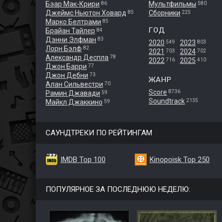
Бэар Мак-Крири
Мультфильмы
86
580
Джеймс Ньютон Ховард
Сборники
85
225
Марко Белтрами
85
ГОД
Брайан Тайлер
84
Дэнни Элфман
83
2020
2023
549
803
Лорн Бэлф
82
2021
2024
703
702
Александр Деспла
78
2022
2025
716
410
Джон Барри
77
Джон Дебни
73
ЖАНР
Алан Сильвестри
70
Score
8736
Рамин Джавади
59
Soundtrack
2135
Майкл Джаккино
59
САУНДТРЕКИ ПО РЕЙТИНГАМ
IMDB Top 100
Kinopoisk Top 250
ПОПУЛЯРНОЕ ЗА ПОСЛЕДНЮЮ НЕДЕЛЮ: